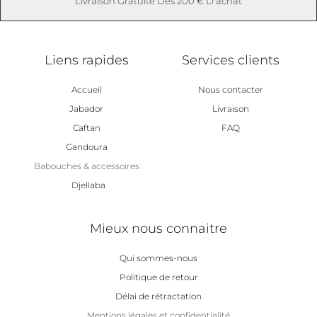
Livraison Gratuite Dès 200 € D'achat
Liens rapides
Services clients
Accueil
Nous contacter
Jabador
Livraison
Caftan
FAQ
Gandoura
Babouches & accessoires
Djellaba
Mieux nous connaitre
Qui sommes-nous
Politique de retour
Délai de rétractation
Mentions légales et confidentialité