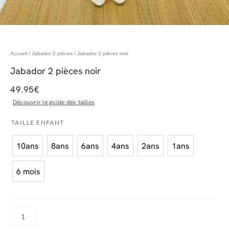
Accueil
/
Jabador 2 pièces
/ Jabador 2 pièces noir
Jabador 2 pièces noir
49.95
€
Découvrir le guide des tailles
quantité
TAILLE ENFANT
de
10ans
8ans
6ans
4ans
2ans
1ans
Jabador
2
6 mois
pièces
noir