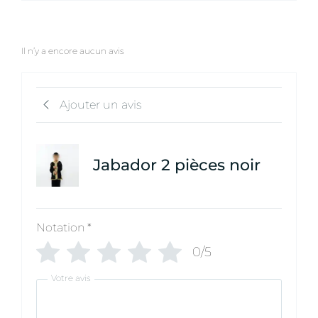
Il n’y a encore aucun avis
Ajouter un avis
Jabador 2 pièces noir
Notation
*
0/5
Votre avis