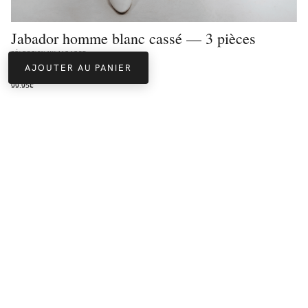
Jabador homme blanc cassé — 3 pièces
SÉLECTION MY-JABADOR
AJOUTER AU PANIER
DÉCOUVRIR
99.95
€
02
03