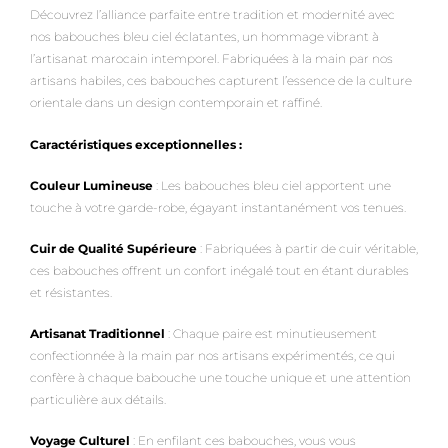
Découvrez l’alliance parfaite entre tradition et modernité avec
nos babouches bleu ciel éclatantes, un hommage vibrant à
l’artisanat marocain intemporel. Fabriquées à la main par nos
artisans habiles, ces babouches capturent l’essence de la culture
orientale dans un design contemporain et raffiné.
Caractéristiques exceptionnelles :
Couleur Lumineuse
: Les babouches bleu ciel apportent une
touche à votre garde-robe, égayant instantanément vos tenues.
Cuir de Qualité Supérieure
: Fabriquées à partir de cuir véritable,
ces babouches offrent un confort inégalé tout en étant durables
et résistantes.
Artisanat Traditionnel
: Chaque paire est minutieusement
confectionnée à la main par nos artisans expérimentés, ce qui
confère à chaque babouche une touche unique et une attention
particulière aux détails.
Voyage Culturel
: En enfilant ces babouches, vous vous