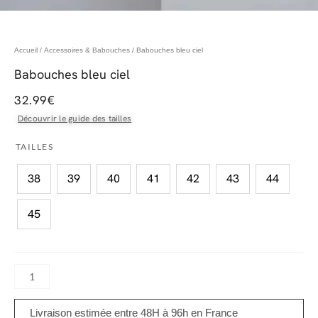
Accueil
/
Accessoires & Babouches
/ Babouches bleu ciel
Babouches bleu ciel
32.99
€
Découvrir le guide des tailles
quantité
TAILLES
de
38
39
40
41
42
43
44
Babouches
bleu
45
ciel
Livraison estimée entre 48H à 96h en France