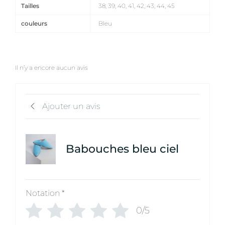
Tailles
38, 39, 40, 41, 42, 43, 44, 45
couleurs
Bleu
Il n’y a encore aucun avis
Ajouter un avis
Babouches bleu ciel
Notation
*
0/5